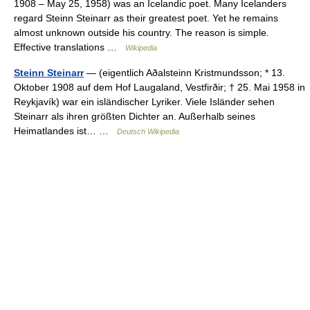
1908 – May 25, 1958) was an Icelandic poet. Many Icelanders
regard Steinn Steinarr as their greatest poet. Yet he remains
almost unknown outside his country. The reason is simple.
Effective translations …
Wikipedia
Steinn Steinarr
— (eigentlich Aðalsteinn Kristmundsson; * 13.
Oktober 1908 auf dem Hof Laugaland, Vestfirðir; † 25. Mai 1958 in
Reykjavík) war ein isländischer Lyriker. Viele Isländer sehen
Steinarr als ihren größten Dichter an. Außerhalb seines
Heimatlandes ist… …
Deutsch Wikipedia