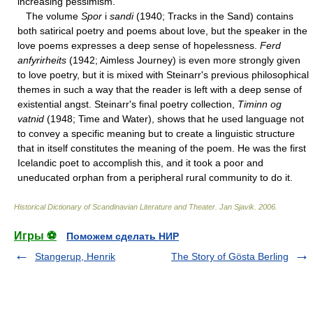
increasing pessimism.
The volume
Spor
i
sandi
(1940; Tracks in the Sand) contains
both satirical poetry and poems about love, but the speaker in the
love poems expresses a deep sense of hopelessness.
Ferd
anfyrirheits
(1942; Aimless Journey) is even more strongly given
to love poetry, but it is mixed with Steinarr's previous philosophical
themes in such a way that the reader is left with a deep sense of
existential angst. Steinarr's final poetry collection,
Timinn og
vatnid
(1948; Time and Water), shows that he used language not
to convey a specific meaning but to create a linguistic structure
that in itself constitutes the meaning of the poem. He was the first
Icelandic poet to accomplish this, and it took a poor and
uneducated orphan from a peripheral rural community to do it.
Historical Dictionary of Scandinavian Literature and Theater
.
Jan Sjavik
.
2006
.
Игры ⚽
Поможем сделать НИР
Stangerup, Henrik
The Story of Gösta Berling