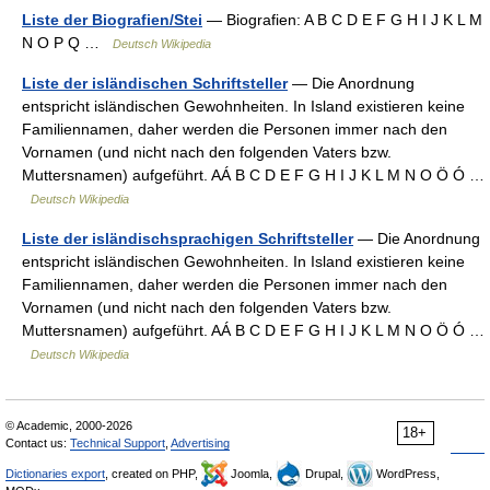
Liste der Biografien/Stei
— Biografien: A B C D E F G H I J K L M
N O P Q …
Deutsch Wikipedia
Liste der isländischen Schriftsteller
— Die Anordnung
entspricht isländischen Gewohnheiten. In Island existieren keine
Familiennamen, daher werden die Personen immer nach den
Vornamen (und nicht nach den folgenden Vaters bzw.
Muttersnamen) aufgeführt. AÁ B C D E F G H I J K L M N O Ö Ó …
Deutsch Wikipedia
Liste der isländischsprachigen Schriftsteller
— Die Anordnung
entspricht isländischen Gewohnheiten. In Island existieren keine
Familiennamen, daher werden die Personen immer nach den
Vornamen (und nicht nach den folgenden Vaters bzw.
Muttersnamen) aufgeführt. AÁ B C D E F G H I J K L M N O Ö Ó …
Deutsch Wikipedia
© Academic, 2000-2026
18+
Contact us:
Technical Support
,
Advertising
Dictionaries export
, created on PHP,
Joomla,
Drupal,
WordPress,