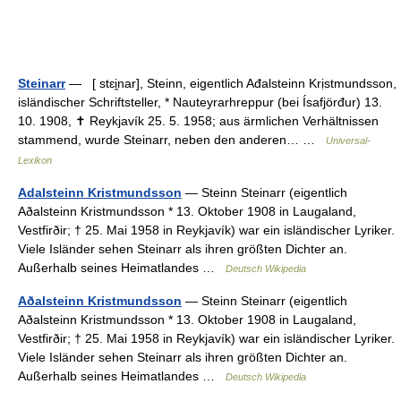
Steinarr
— [ stɛi̯nar], Steinn, eigentlich Ađalsteinn Krịstmundsson,
isländischer Schriftsteller, * Nauteyrarhreppur (bei Ísafjörđur) 13.
10. 1908, ✝ Reykjavík 25. 5. 1958; aus ärmlichen Verhältnissen
stammend, wurde Steinarr, neben den anderen… …
Universal-
Lexikon
Adalsteinn Kristmundsson
— Steinn Steinarr (eigentlich
Aðalsteinn Kristmundsson * 13. Oktober 1908 in Laugaland,
Vestfirðir; † 25. Mai 1958 in Reykjavík) war ein isländischer Lyriker.
Viele Isländer sehen Steinarr als ihren größten Dichter an.
Außerhalb seines Heimatlandes …
Deutsch Wikipedia
Aðalsteinn Kristmundsson
— Steinn Steinarr (eigentlich
Aðalsteinn Kristmundsson * 13. Oktober 1908 in Laugaland,
Vestfirðir; † 25. Mai 1958 in Reykjavík) war ein isländischer Lyriker.
Viele Isländer sehen Steinarr als ihren größten Dichter an.
Außerhalb seines Heimatlandes …
Deutsch Wikipedia