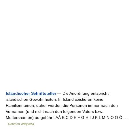
Isländischer Schriftsteller
— Die Anordnung entspricht
isländischen Gewohnheiten. In Island existieren keine
Familiennamen, daher werden die Personen immer nach den
Vornamen (und nicht nach den folgenden Vaters bzw.
Muttersnamen) aufgeführt. AÁ B C D E F G H I J K L M N O Ö Ó …
Deutsch Wikipedia